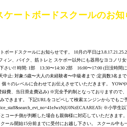
アイスケートボードスクールのお知
ボードスクールにお知らせです。 10月の平日は3.8.17.21.
フィン、バイク、筋トレと スケボー以外にも器用なヨコノリ女子!
さい!! 時間: 1部 13:30〜14:30 2部 16:00〜17:00 
!! ※雨天中止: 対象:5歳〜大人の未経験者〜中級者まで :定員数3
個々のレベルに合わせてお伝えさせていただきます。 YOWやカ
00-(会員登録費、当日滑走費込み) ※完全予約制となっております
お申込みできます。 下記URLをコピペして検索エンジンからでも
serve?mode=service_staff&search_evt_no=41eJwzNjU0
とコーチ側が判断した場合も親御様に対応していただきます。
クール開始15分前までに受付にお越し下さい。 スクール中も