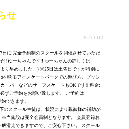
らせ
2025.10.01
25.27日に 完全予約制のスクールを開催させていただ
! ゆーちゃんです!! ゆーちゃんの詳しくは
(日没時間により早めました。) ※25日は土曜日ですが特別に
名まで :内容:モアイスケートパークでの遊び方、プッシ
ーバーなどのサーフスケートもOKです!! 料金:
ので、必ずご予約をお願い致します。 ご予約は
ご予約できます。
NzECAAREATc ※小学生以下のスクール生徒は、状況により親御様の補助が
 ※当施設は完全会員制となります。 会員登録お
一般滑走できますので、ご安心下さい。 スクール