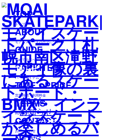
TOP
MENU
トップ
ABOUT
モアイスケートパークについて
GUIDE
初めての方へ
PARKITEM
お知らせ
パークアイテム
TIME・PRICE
営業時間・利用料金
ホーム
TERMS
お知らせ
利用規約
CONTACT
2025年7月 FLAKE CUP 模擬練
お問い合わせ
習会のお知らせ
NEWS