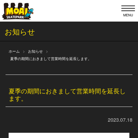
MENU
お知らせ
ホーム
お知らせ
夏季の期間におきまして営業時間を延長します。
夏季の期間におきまして営業時間を延長し
ます。
2023.07.18